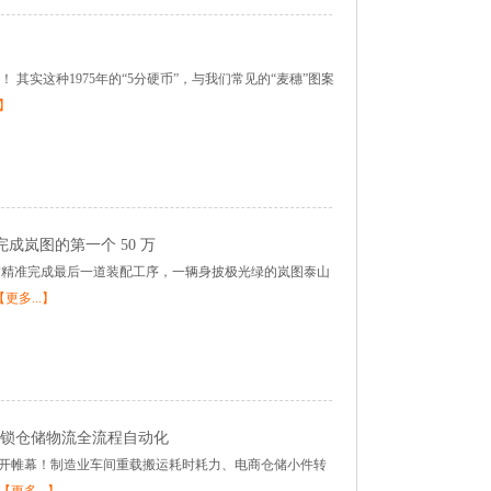
 其实这种1975年的“5分硬币”，与我们常见的“麦穗”图案
.】
成岚图的第一个 50 万
，机械臂精准完成最后一道装配工序，一辆身披极光绿的岚图泰山
【更多...】
, 解锁仓储物流全流程自动化
布会正式拉开帷幕！制造业车间重载搬运耗时耗力、电商仓储小件转