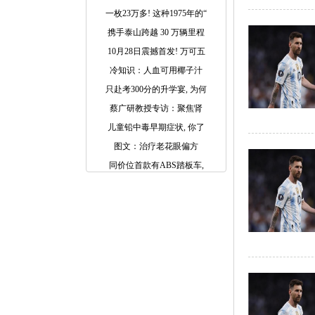
一枚23万多! 这种1975年的“
携手泰山跨越 30 万辆里程
10月28日震撼首发! 万可五
冷知识：人血可用椰子汁
只赴考300分的升学宴, 为何
蔡广研教授专访：聚焦肾
儿童铅中毒早期症状, 你了
图文：治疗老花眼偏方
同价位首款有ABS踏板车,