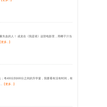
【更多...】
量失血的人！ 成龙在《我是谁》这部电影里，用椰子汁当
【更多...】
；考400分到600分之间的升学宴，我要看有没有时间，有
.
【更多...】