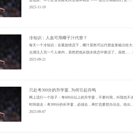
运低效、中小企业智能化转型成本高企 —— 这些长期困扰行业......
2025-11-19
冷知识：人血可用椰子汁代替？
每天一个冷知识：在紧急情况下，椰汁居然可以代替血浆输注给大
点滴注入另一个人体内，居然把他从脱水状态中救活了。虽然......
2025-09-21
只赴考300分的升学宴, 为何引起共鸣
网上流行一个段子：考600分以上的升学宴，不要叫我，叫我也不去
时间就去；考300分的长学宴，必须去，再忙也要想办法去。给出.....
2025-09-07